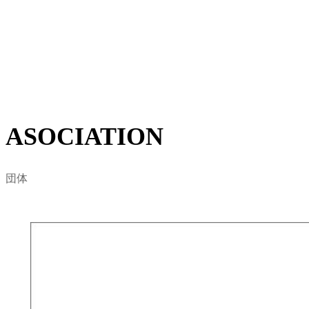
集結し東京都サーフィン連盟として設立されました。
地域におけるサーファーに賛同を得て、自然環境保護・
ビーチクリーン活動など、海に関わる様々な問題をサー
フィンを通した視点から定義します。
詳しくはこちら
ASOCIATION
団体