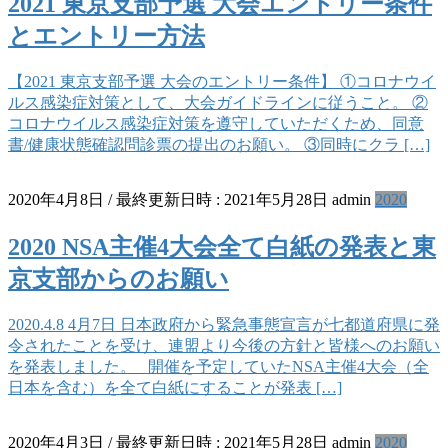
2021 東京支部予選 大会エントリー条件
とエントリー方法
【2021 東京支部予選 大会のエントリー条件】 ①コロナウイ
ルス感染症対策として、大会ガイドラインに従うこと。 ②
コロナウイルス感染症対策を遵守していただくため、同意
書/健康状態確認問診票の提出のお願い。 ③同時にクラ […]
2020年4月8日
/ 最終更新日時 :
2021年5月28日
admin
2020
2020 NSA主催4大会全て白紙の発表と東
京支部からのお願い
2020.4.8 4月7日 日本政府から緊急事態宣言が七都道府県に発
令されたことを受け、連盟より今後の方針と皆様へのお願い
を発表しました。 開催を予定していたNSA主催4大会（全
日本を含む）を全て白紙にすることが発表 […]
2020年4月3日
/ 最終更新日時 :
2021年5月28日
admin
2020