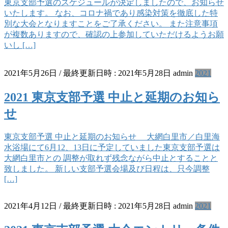
東京支部予選のスケジュールが決定しましたので、お知らせ
いたします。 なお、コロナ禍であり感染対策を徹底した特
別な大会となりますことをご了承ください。 また注意事項
が複数ありますので、確認の上参加していただけるようお願
いし […]
2021年5月26日
/ 最終更新日時 :
2021年5月28日
admin
2021
2021 東京支部予選 中止と延期のお知ら
せ
東京支部予選 中止と延期のお知らせ 大網白里市／白里海
水浴場にて6月12、13日に予定していました東京支部予選は
大網白里市との 調整が取れず残念ながら中止とすることと
致しました。 新しい支部予選会場及び日程は、只今調整
[…]
2021年4月12日
/ 最終更新日時 :
2021年5月28日
admin
2021