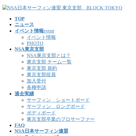
コ
ナ
ン
ビ
TOP
テ
ゲ
ニュース
ン
ー
イベント情報
event
ツ
シ
イベント情報
へ
ョ
PHOTO
ス
ン
NSA東京支部
キ
に
NSA東京支部とは？
ッ
移
東京支部 チーム一覧
プ
動
東京支部 規約
東京支部役員
加入受付
各種申請
過去実績
サーフィン ショートボード
サーフィン ロングボード
ボディボード
東京支部卒業のプロサーファー
FAQ
NSA日本サーフィン連盟