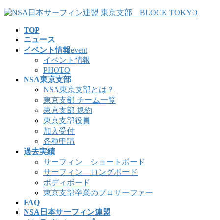
コ
ナ
ン
ビ
TOP
テ
ゲ
ニュース
ン
ー
イベント情報
event
ツ
シ
イベント情報
へ
ョ
PHOTO
ス
ン
NSA東京支部
キ
に
NSA東京支部とは？
ッ
移
東京支部 チーム一覧
プ
動
東京支部 規約
東京支部役員
加入受付
各種申請
過去実績
サーフィン ショートボード
サーフィン ロングボード
ボディボード
東京支部卒業のプロサーファー
FAQ
NSA日本サーフィン連盟