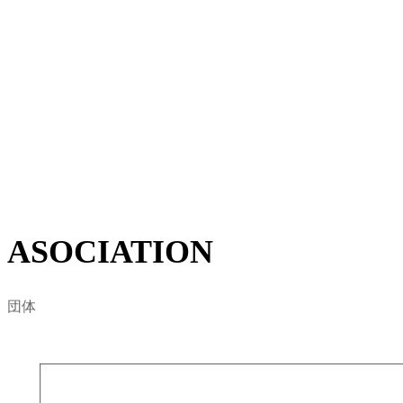
て活動
BLOCK東京は日本サーフィン連盟の東京支部を基盤と
して、2008年に東京地域のサーフィン関係者と代表者が
集結し東京都サーフィン連盟として設立されました。
地域におけるサーファーに賛同を得て、自然環境保護・
ビーチクリーン活動など、海に関わる様々な問題をサー
フィンを通した視点から定義します。
詳しくはこちら
ASOCIATION
団体