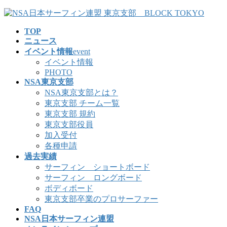
コ
ナ
ン
ビ
TOP
テ
ゲ
ニュース
ン
ー
イベント情報
event
ツ
シ
イベント情報
へ
ョ
PHOTO
ス
ン
NSA東京支部
キ
に
NSA東京支部とは？
ッ
移
東京支部 チーム一覧
プ
動
東京支部 規約
東京支部役員
加入受付
各種申請
過去実績
サーフィン ショートボード
サーフィン ロングボード
ボディボード
東京支部卒業のプロサーファー
FAQ
NSA日本サーフィン連盟