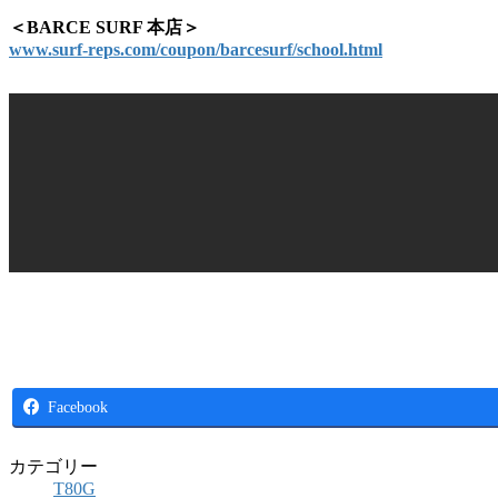
＜BARCE SURF 本店＞
www.surf-reps.com/coupon/barcesurf/school.html
Facebook
カテゴリー
T80G