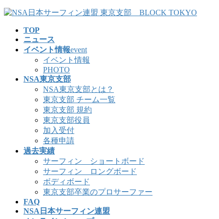
コ
ナ
ン
ビ
TOP
テ
ゲ
ニュース
ン
ー
イベント情報
event
ツ
シ
イベント情報
へ
ョ
PHOTO
ス
ン
NSA東京支部
キ
に
NSA東京支部とは？
ッ
移
東京支部 チーム一覧
プ
動
東京支部 規約
東京支部役員
加入受付
各種申請
過去実績
サーフィン ショートボード
サーフィン ロングボード
ボディボード
東京支部卒業のプロサーファー
FAQ
NSA日本サーフィン連盟