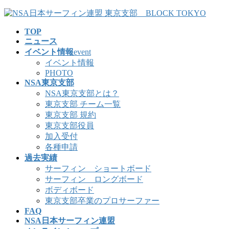
コ
ナ
ン
ビ
TOP
テ
ゲ
ニュース
ン
ー
イベント情報
event
ツ
シ
イベント情報
へ
ョ
PHOTO
ス
ン
NSA東京支部
キ
に
NSA東京支部とは？
ッ
移
東京支部 チーム一覧
プ
動
東京支部 規約
東京支部役員
加入受付
各種申請
過去実績
サーフィン ショートボード
サーフィン ロングボード
ボディボード
東京支部卒業のプロサーファー
FAQ
NSA日本サーフィン連盟