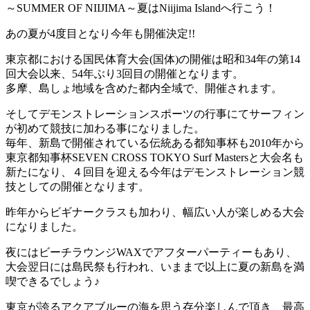
～SUMMER OF NIIJIMA～夏はNiijima Islandへ行こう！
あの夏が4度目となり今年も開催決定!!
東京都における国民体育大会(国体)の開催は昭和34年の第14
回大会以来、54年ぶり3回目の開催となります。
多摩、島しょ地域を含めた都内全域で、開催されます。
そしてデモンストレーションスポーツの行事にてサーフィン
が初めて競技に加わる事になりました。
毎年、新島で開催されている伝統ある都知事杯も2010年から
東京都知事杯SEVEN CROSS TOKYO Surf Mastersと大会名も
新たになり、４回目を迎える今年はデモンストレーション競
技としての開催となります。
昨年からビギナークラスも加わり、幅広い人が楽しめる大会
になりました。
夜にはビーチラウンジWAXでアフターパーティーもあり、
大会翌日には島民祭も行われ、いままで以上に夏の新島を満
喫できるでしょう♪
東京が誇るアクアブルーの海を思う存分楽しんで頂き、最高