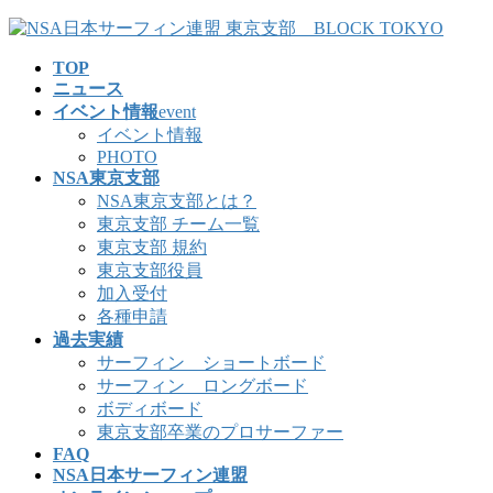
コ
ナ
ン
ビ
TOP
テ
ゲ
ニュース
ン
ー
イベント情報
event
ツ
シ
イベント情報
へ
ョ
PHOTO
ス
ン
NSA東京支部
キ
に
NSA東京支部とは？
ッ
移
東京支部 チーム一覧
プ
動
東京支部 規約
東京支部役員
加入受付
各種申請
過去実績
サーフィン ショートボード
サーフィン ロングボード
ボディボード
東京支部卒業のプロサーファー
FAQ
NSA日本サーフィン連盟