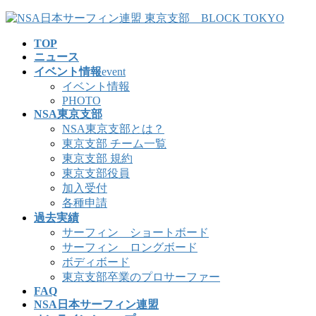
コ
ナ
ン
ビ
TOP
テ
ゲ
ニュース
ン
ー
イベント情報
event
ツ
シ
イベント情報
へ
ョ
PHOTO
ス
ン
NSA東京支部
キ
に
NSA東京支部とは？
ッ
移
東京支部 チーム一覧
プ
動
東京支部 規約
東京支部役員
加入受付
各種申請
過去実績
サーフィン ショートボード
サーフィン ロングボード
ボディボード
東京支部卒業のプロサーファー
FAQ
NSA日本サーフィン連盟