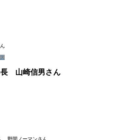
ん
ス
長 山崎信男さん
ん、野間ノーマンさん