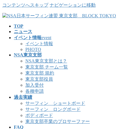
コンテンツへスキップ
ナビゲーションに移動
TOP
ニュース
イベント情報
event
イベント情報
PHOTO
NSA東京支部
NSA東京支部とは？
東京支部 チーム一覧
東京支部 規約
東京支部役員
加入受付
各種申請
過去実績
サーフィン ショートボード
サーフィン ロングボード
ボディボード
東京支部卒業のプロサーファー
FAQ