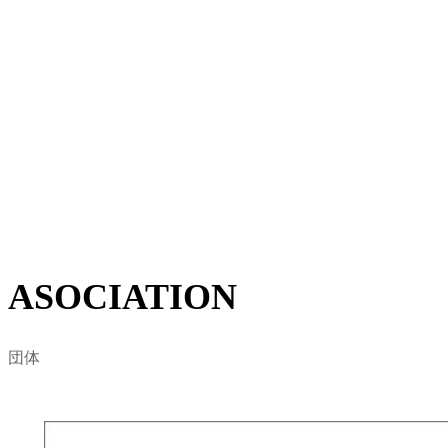
東京のサーフィンを統括する団体とし
て活動
BLOCK東京は日本サーフィン連盟の東京支部を基盤と
して、2008年に東京地域のサーフィン関係者と代表者が
集結し東京都サーフィン連盟として設立されました。
地域におけるサーファーに賛同を得て、自然環境保護・
ビーチクリーン活動など、海に関わる様々な問題をサー
フィンを通した視点から定義します。
詳しくはこちら
ASOCIATION
団体