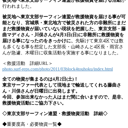
被災地へ東京支部サーフィン連盟が救援物資を届ける活動
が
行われました。
被災地へ東京支部サーフィン連盟が救援物資を届ける事が可
能となり、宮城県・東北地方で被災された方の非難所にまだ
まだ救援物資が届いていない現状を把握した、東京支部・藤
曲マディさん・川俣さんが4月3日(日)に非難所に救援物資を
届ける事になったのをきっかけに、
先駆けて東京4区では数
も多くなる事を想定した支部長・山崎さんと4区長・雨宮さ
んが急遽、木曜日に収集活動を実施する事になりました。
＜救援活動 詳細URL＞
photo.surf-reps.com/photo/2011/03block4touhoku/index.html
全ての物資が集まるのは4月2日(土)！
東京サーファー代表として現地まで輸送してくれる藤曲さ
ん・川俣さんが日曜日に出発します。
今回、参加出来なかった人はまだ間に合いますので、是非、
救援物資活動にご協力下さい。
◇東京支部サーフィン連盟・救援物資活動 詳細◇
◆重要度高・必要物資一覧◆