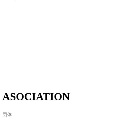
東京のサーフィンを統括する団体とし
て活動
BLOCK東京は日本サーフィン連盟の東京支部を基盤と
して、2008年に東京地域のサーフィン関係者と代表者が
集結し東京都サーフィン連盟として設立されました。
地域におけるサーファーに賛同を得て、自然環境保護・
ビーチクリーン活動など、海に関わる様々な問題をサー
フィンを通した視点から定義します。
詳しくはこちら
ASOCIATION
団体