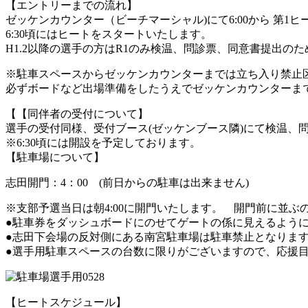
【エントリーまでの流れ】
ゼッケンカウンター（ビーチマーシャル)にて6:00から 第
6:30頃にはヒートをスタートいたします。
H1.2以降の選手の方はR1のみ検温、問診票、同意書提出の
※駐車スペースからゼッケンカウンターまでは立ち入り禁止
必ずボードなど出場準備をしたうえでゼッケンカウンターま
【【同伴者の受付について】
選手の受付同様、受付ブース(ゼッケンブース隣)にて検温、
※6:30頃には開設を予定しております。
【駐車場について】
志田開門：4：00 (前日からの駐車は出来ません)
※支部予選当日は朝4:00に開門いたします。 開門前に並
●駐車券をダッシュボードにのせてゲートの係に見えるよう
●志田下会場の反対側にある南宮駐車場は駐車禁止となりま
●選手用駐車スペースの台数に限りがございますので、応援
【ヒートスケジュール】