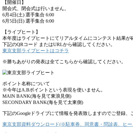
【開催日】
開会式、閉会式は行いません。
6月4日(土) 選手集合 6:00
6月5日(日) 選手集合 6:00
【ライブヒート】
本年度はライブヒートにてリアルタイムにコンテスト結果が
下記のQRコード またはURLから確認してください。
東京支部ライブヒートはコチラ
※勝ちあがりの発表は全てこちらから確認してください。
ポイント名称について
※今年はA.Bポイントという表現を使いません。
MAIN BANK(海を見て東浪見側)
SECONDARY BANK(海を見て太東側)
下記のGoogleドライブにて情報を発表致しますのでご登録
東京支部資料ダウンロード(※駐車券、同意書・問診表、ヒート)