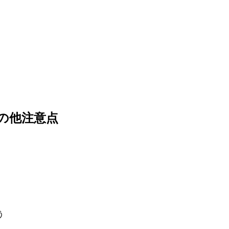
その他注意点
。
う