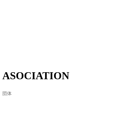
BLOCK東京は日本サーフィン連盟の東京支部を基盤と
して、2008年に東京地域のサーフィン関係者と代表者が
集結し東京都サーフィン連盟として設立されました。
地域におけるサーファーに賛同を得て、自然環境保護・
ビーチクリーン活動など、海に関わる様々な問題をサー
フィンを通した視点から定義します。
詳しくはこちら
ASOCIATION
団体