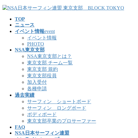
コ
ナ
ン
ビ
TOP
テ
ゲ
ニュース
ン
ー
イベント情報
event
ツ
シ
イベント情報
へ
ョ
PHOTO
ス
ン
NSA東京支部
キ
に
NSA東京支部とは？
ッ
移
東京支部 チーム一覧
プ
動
東京支部 規約
東京支部役員
加入受付
各種申請
過去実績
サーフィン ショートボード
サーフィン ロングボード
ボディボード
東京支部卒業のプロサーファー
FAQ
NSA日本サーフィン連盟