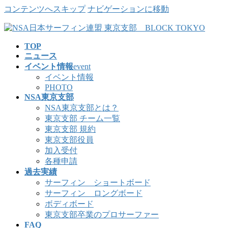
コンテンツへスキップ
ナビゲーションに移動
TOP
ニュース
イベント情報
event
イベント情報
PHOTO
NSA東京支部
NSA東京支部とは？
東京支部 チーム一覧
東京支部 規約
東京支部役員
加入受付
各種申請
過去実績
サーフィン ショートボード
サーフィン ロングボード
ボディボード
東京支部卒業のプロサーファー
FAQ