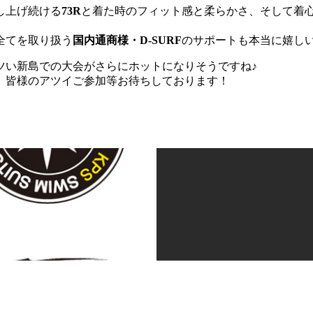
し上げ続ける
73R
と着た時のフィット感と柔らかさ、そして着
全てを取り扱う
国内通商様・D-SURF
のサポートも本当に嬉しい
ツい新島での大会がさらにホットになりそうですね♪
、皆様のアツイご参加等お待ちしております！