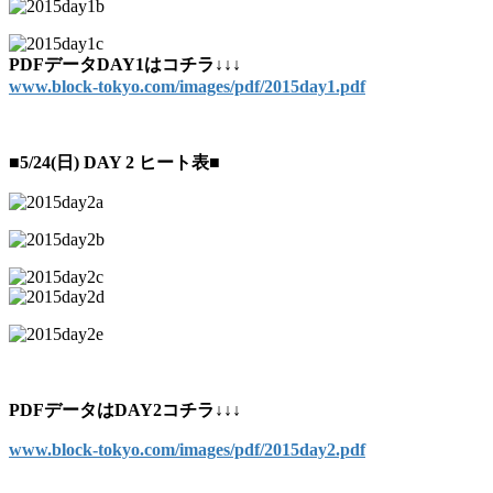
PDFデータDAY1はコチラ↓↓↓
www.block-tokyo.com/images/pdf/2015day1.pdf
■5/24(日) DAY 2 ヒート表■
PDFデータはDAY2コチラ↓↓↓
www.block-tokyo.com/images/pdf/2015day2.pdf