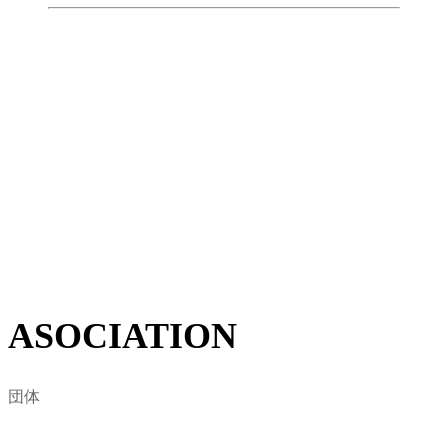
東京のサーフィンを統括する団体とし
て活動
BLOCK東京は日本サーフィン連盟の東京支部を基盤と
して、2008年に東京地域のサーフィン関係者と代表者が
集結し東京都サーフィン連盟として設立されました。
地域におけるサーファーに賛同を得て、自然環境保護・
ビーチクリーン活動など、海に関わる様々な問題をサー
フィンを通した視点から定義します。
詳しくはこちら
ASOCIATION
団体