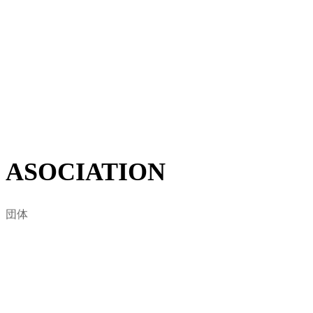
BLOCK東京は日本サーフィン連盟の東京支部を基盤と
して、2008年に東京地域のサーフィン関係者と代表者が
集結し東京都サーフィン連盟として設立されました。
地域におけるサーファーに賛同を得て、自然環境保護・
ビーチクリーン活動など、海に関わる様々な問題をサー
フィンを通した視点から定義します。
詳しくはこちら
ASOCIATION
団体