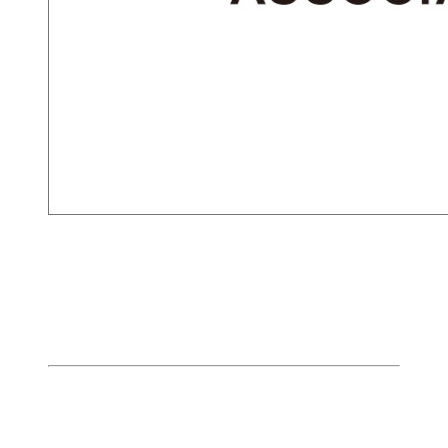
BLOCK TOKYOとは？
東京のサーフィンを統括する団体とし
て活動