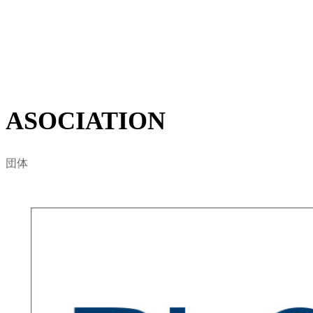
地域におけるサーファーに賛同を得て、自然環境保護・
ビーチクリーン活動など、海に関わる様々な問題をサー
フィンを通した視点から定義します。
詳しくはこちら
ASOCIATION
団体