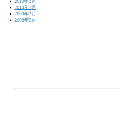
2010年3月
2010年1月
2009年3月
2008年3月
BLOCK TOKYOとは？
東京のサーフィンを統括する団体とし
て活動
BLOCK東京は日本サーフィン連盟の東京支部を基盤と
して、2008年に東京地域のサーフィン関係者と代表者が
集結し東京都サーフィン連盟として設立されました。