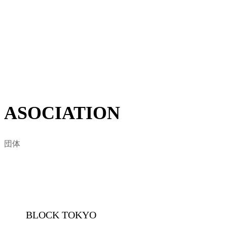
BLOCK東京は日本サーフィン連盟の東京支部を基盤として、
得て、自然環境保護・ビーチクリーン活動など、海に関わる様
ASOCIATION
団体
BLOCK TOKYO