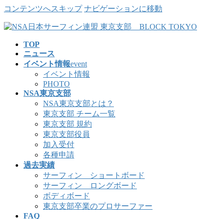
コンテンツへスキップ
ナビゲーションに移動
TOP
ニュース
イベント情報
event
イベント情報
PHOTO
NSA東京支部
NSA東京支部とは？
東京支部 チーム一覧
東京支部 規約
東京支部役員
加入受付
各種申請
過去実績
サーフィン ショートボード
サーフィン ロングボード
ボディボード
東京支部卒業のプロサーファー
FAQ