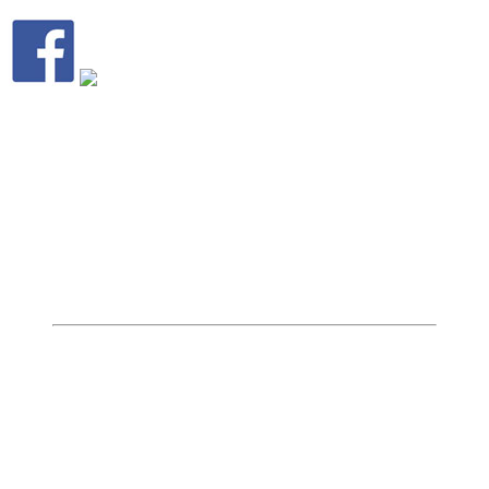
BLOCK TOKYOとは？
東京のサーフィンを統括する団体とし
て活動
BLOCK東京は日本サーフィン連盟の東京支部を基盤と
して、2008年に東京地域のサーフィン関係者と代表者が
集結し東京都サーフィン連盟として設立されました。