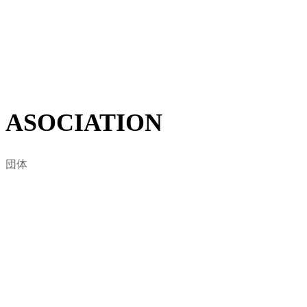
地域におけるサーファーに賛同を得て、自然環境保護・
ビーチクリーン活動など、海に関わる様々な問題をサー
フィンを通した視点から定義します。
詳しくはこちら
ASOCIATION
団体