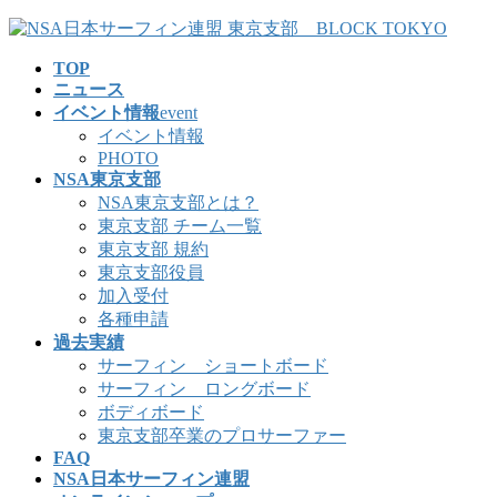
コ
ナ
ン
ビ
TOP
テ
ゲ
ニュース
ン
ー
イベント情報
event
ツ
シ
イベント情報
へ
ョ
PHOTO
ス
ン
NSA東京支部
キ
に
NSA東京支部とは？
ッ
移
東京支部 チーム一覧
プ
動
東京支部 規約
東京支部役員
加入受付
各種申請
過去実績
サーフィン ショートボード
サーフィン ロングボード
ボディボード
東京支部卒業のプロサーファー
FAQ
NSA日本サーフィン連盟